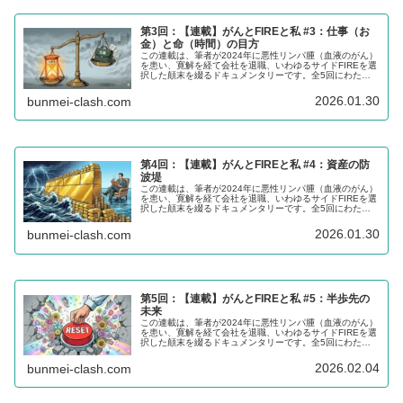
第3回：【連載】がんとFIREと私 #3：仕事（お
金）と命（時間）の目方
この連載は、筆者が2024年に悪性リンパ腫（血液のがん）
を患い、寛解を経て会社を退職、いわゆるサイドFIREを選
択した顛末を綴るドキュメンタリーです。全5回にわた
り、一人の氷河期世代のおっさんの葛藤と決断をご覧いた
だき、参考にしていただけるところがあれば幸いです。
2026.01.30
bunmei-clash.com
第4回：【連載】がんとFIREと私 #4：資産の防
波堤
この連載は、筆者が2024年に悪性リンパ腫（血液のがん）
を患い、寛解を経て会社を退職、いわゆるサイドFIREを選
択した顛末を綴るドキュメンタリーです。全5回にわた
り、一人の氷河期世代のおっさんの葛藤と決断をご覧いた
だき、参考にしていただけるところがあれば幸いです。
2026.01.30
bunmei-clash.com
第5回：【連載】がんとFIREと私 #5：半歩先の
未来
この連載は、筆者が2024年に悪性リンパ腫（血液のがん）
を患い、寛解を経て会社を退職、いわゆるサイドFIREを選
択した顛末を綴るドキュメンタリーです。全5回にわた
り、一人の氷河期世代のおっさんの葛藤と決断をご覧いた
だき、参考にしていただけるところがあれば幸いです。
2026.02.04
bunmei-clash.com