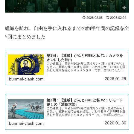
2026.02.03
2026.02.04
組織を離れ、自由を手に入れるまでの約半年間の記録を全
5回にまとめました
第1回：【連載】がんとFIREと私 #1：カメラを
オンにした理由
この連載は、筆者が2024年に悪性リンパ腫（血液のがん）
を患い、寛解を経て会社を退職、いわゆるサイドFIREを選
択した顛末を綴るドキュメンタリーです。全5回にわた
り、一人の氷河期世代のおっさんの葛藤と決断をご覧いた
だき、参考にしていただけるところがあれば幸いです。
2026.01.29
bunmei-clash.com
第2回：【連載】がんとFIREと私 #2：リモート
越しの「浦島太郎」
この連載は、筆者が2024年に悪性リンパ腫（血液のがん）
を患い、寛解を経て会社を退職、いわゆるサイドFIREを選
択した顛末を綴るドキュメンタリーです。全5回にわた
り、一人の氷河期世代のおっさんの葛藤と決断をご覧いた
だき、参考にしていただけるところがあれば幸いです。
2026.01.30
bunmei-clash.com