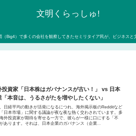
文明くらっしゅ!
団（Big4）で多くの会社を観察してきたセミリタイア民が、ビジネスと
外投資家「日本株はガバナンスが古い！」 vs 日本
業「本音は、うるさがたを増やしたくない」
、日経平均の動きが活発になるにつれ、海外掲示板のRedditなど
「日本市場」に関する議論が夜な夜な熱く交わされています。多
海外投資家が期待を寄せる一方で、彼らが一様に口にする「不
があります。それは、日本企業のガバナンス（企業...